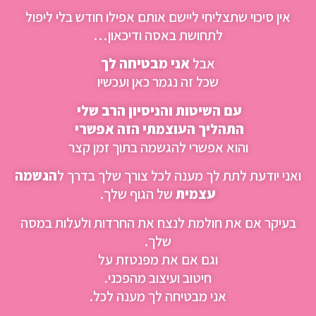
אין סיכוי שתצליחי ליישם אותם אפילו חודש בלי ליפול
לתחושת באסה ודיכאון…
אבל
אני מבטיחה לך
שכל זה נגמר כאן ועכשיו
עם השיטות והניסיון הרב שלי
התהליך העוצמתי הזה אפשרי
והוא אפשרי להגשמה בתוך זמן קצר
ואני יודעת לתת לך מענה לכל צורך שלך בדרך ל
הגשמה
עצמית
של הגוף שלך.
בעיקר אם את חולמת לנצח את החרדות ולעלות במסה
שלך.
וגם אם את מפנטזת על
חיטוב ועיצוב מהפכני.
אני מבטיחה לך מענה לכל.