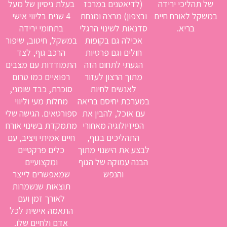
של תהליכי ירידה
(לדיאטנים במרכז
בעלת ניסיון של מעל
במשקל לאורח חיים
ובצפון) מרצה ומנחת
4 שנים בליווי אישי
בריא.
סדנאות לשינוי הרגלי
בתחומי ירידה
אכילה גם בקופות
במשקל, חיטוב, שיפור
חולים וגם פרטיות
הרכב גוף, לצד
הגעתי לתחום הזה
התמודדות עם מצבים
מתוך הרצון לעזור
רפואיים כמו טרום
לאנשים לחיות
סוכרת, כבד שומני,
במערכת יחיסם בריאה
מחלות מעי וליווי
עם אוכל, להבין את
ספורטאים. הגישה שלי
הפיזיולוגיה מאחורי
מתמקדת בשינוי אורח
התהליכים בגוף,
חיים אמיתי ויציב, עם
לבצע את הישנוי מתוך
כלים פרקטיים
הבנה עמוקה של הגוף
ומקצועיים
והנפש
שמאפשרים לייצר
תוצאות שנשמרות
לאורך זמן ועם
התאמה אישית לכל
אדם ולחיים שלו.